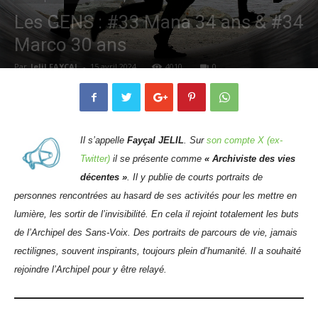
Les GENS : #33 Mana 34 ans & #34
Marco 30 ans
Par
Jelil FAYCAL
-
15 avril 2024
4010
0
Il s’appelle
Fayçal JELIL
. Sur
son compte X (ex-
Twitter)
il se présente comme
« Archiviste des vies
décentes »
. Il y publie de courts portraits de
personnes rencontrées au hasard de ses activités pour les mettre en
lumière, les sortir de l’invisibilité. En cela il rejoint totalement les buts
de l’Archipel des Sans-Voix. Des portraits de parcours de vie, jamais
rectilignes, souvent inspirants, toujours plein d’humanité. Il a souhaité
rejoindre l’Archipel pour y être relayé.