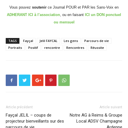
Vous pouvez
soutenir
ce Journal POUR et PAR les Sans-Voix en
ADHERANT ICI à l’association
, ou en faisant
ICI un DON ponctuel
ou mensuel
TAGS
Fayçal
Jelil FAYCAL
Les gens
Parcours de vie
Portraits
Positif
rencontre
Rencontres
Réussite
Article précédent
Article suivant
Fayçal JELIL – coups de
Notre AG à Reims & Groupe
projecteur bienveillants sur des
Local ADSV Champagne
parcours de vie
Ardenne