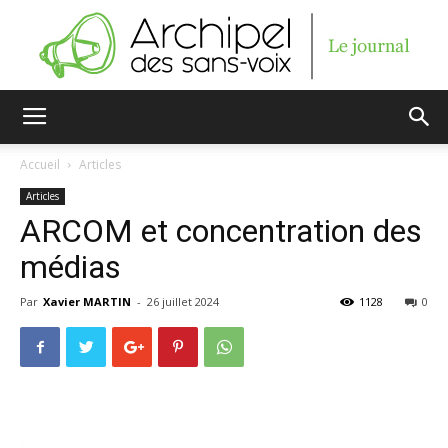
Archipel
Accueil
Articles
Articles
des
ARCOM et concentration des
médias
Par
Xavier MARTIN
-
26 juillet 2024
1128
0
sans-
voix