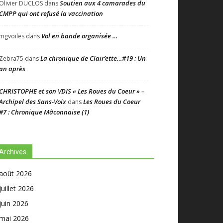
Soutien aux 4 camarades du
Olivier DUCLOS
dans
CMPP qui ont refusé la vaccination
Vol en bande organisée …
mgvoiles
dans
La chronique de Clair’ette…#19 : Un
Zebra75
dans
an après
CHRISTOPHE et son VDIS « Les Roues du Coeur » –
Archipel des Sans-Voix
Les Roues du Coeur
dans
#7 : Chronique Mâconnaise (1)
Archives
août 2026
juillet 2026
juin 2026
mai 2026