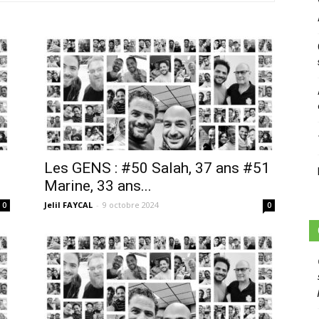
sans-
voix
Les GENS : #50 Salah, 37 ans #51
Marine, 33 ans...
Jelil FAYCAL
-
9 octobre 2024
0
0