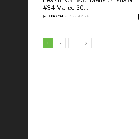
Les GENS : #33 Mana 34 ans &
#34 Marco 30...
Jelil FAYCAL
-
15 avril 2024
1
2
3