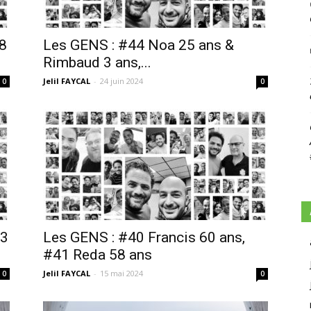
48
Les GENS : #44 Noa 25 ans &
Rimbaud 3 ans,...
Jelil FAYCAL
-
24 juin 2024
0
0
43
Les GENS : #40 Francis 60 ans,
#41 Reda 58 ans
Jelil FAYCAL
-
15 mai 2024
0
0