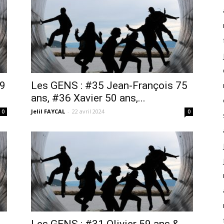
39
Les GENS : #35 Jean-François 75
ans, #36 Xavier 50 ans,...
Jelil FAYCAL
-
22 avril 2024
0
0