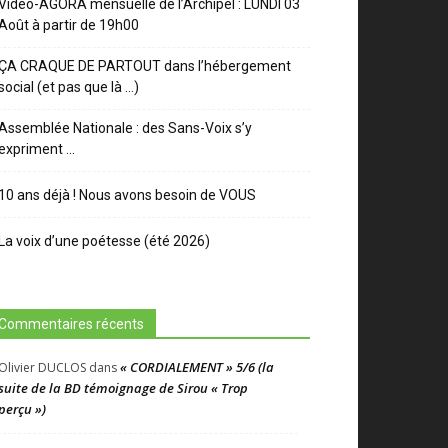
Video-AGORA mensuelle de l’Archipel : LUNDI 03
Août à partir de 19h00
ÇA CRAQUE DE PARTOUT dans l’hébergement
social (et pas que là …)
Assemblée Nationale : des Sans-Voix s’y
expriment …
10 ans déjà ! Nous avons besoin de VOUS
La voix d’une poétesse (été 2026)
Commentaires récents
« CORDIALEMENT » 5/6 (la
Olivier DUCLOS
dans
suite de la BD témoignage de Sirou « Trop
perçu »)