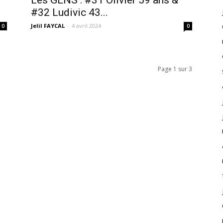
Les GENS : #31 Olivier 59 ans &
#32 Ludivic 43...
Jelil FAYCAL
-
4 avril 2024
0
0
Page 1 sur 3