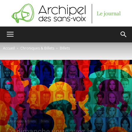
Archipel
Accueil
Chroniques & Billets
Billets
des
sans-
voix
Chroniques & Billets
Billets
Ce dimanche vous avez la