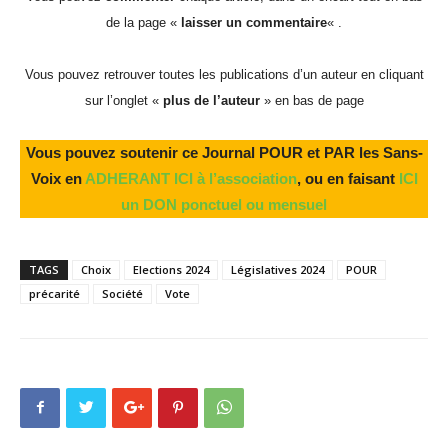
de la page «
laisser un commentaire
« .
Vous pouvez retrouver toutes les publications d’un auteur en cliquant
sur l’onglet «
plus de l’auteur
» en bas de page
Vous pouvez soutenir ce Journal POUR et PAR les Sans-
Voix en
ADHERANT ICI à l’association
, ou en faisant
ICI
un DON ponctuel ou mensuel
TAGS
Choix
Elections 2024
Législatives 2024
POUR
précarité
Société
Vote