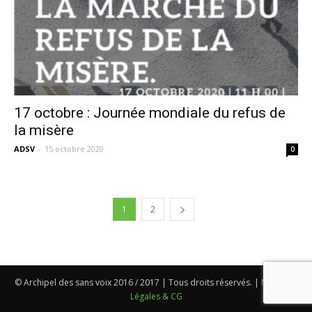
17 octobre : Journée mondiale du refus de
la misère
ADSV
-
15 octobre 2020
0
1
2
© Archipel des sans voix 2016 / 2017 | Tous droits réservés. |
Mentions
Légales & CG