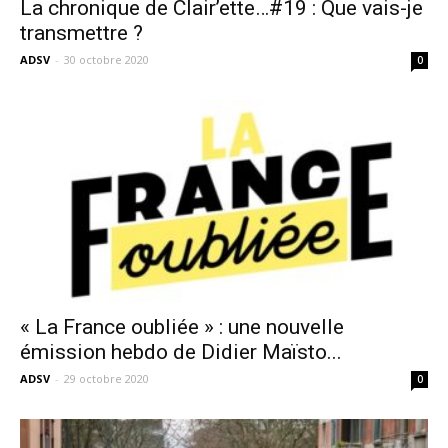
La chronique de Clair’ette…#19 : Que vais-je
transmettre ?
ADSV
-
30 octobre 2020
0
« La France oubliée » : une nouvelle
émission hebdo de Didier Maïsto...
ADSV
-
29 octobre 2020
0