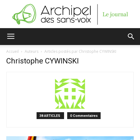
Archipel
Accueil
Auteurs
Articles postés par Christophe CYWINSKI
Christophe CYWINSKI
des
sans-
38 ARTICLES
0 Commentaires
voix