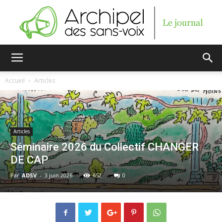
Archipel
Accueil
Articles
des
Articles
Séminaire 2026 du Collectif CHANGER
sans-
DE CAP
Par
ADSV
-
3 juin 2026
652
0
voix