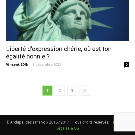
Liberté d’expression chérie, où est ton
égalité honnie ?
Vincent EDIN
-
8 décembre 2020
0
1
2
3
© Archipel des sans voix 2016 / 2017 | Tous droits réservés. |
Mentions
Légales & CG