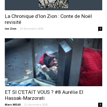
La Chronique d’Ion Zion : Conte de Noël
revisité
Ion Zion
-
24 décembre 2020
0
ET SI C’ETAIT VOUS ? #8 Aurélie El
Hassak-Marzorati
Marc MELKI
-
22 décembre 2020
0