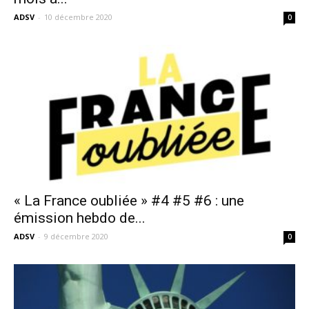
ADSV
-
10 décembre 2020
0
« La France oubliée » #4 #5 #6 : une
émission hebdo de...
ADSV
-
9 décembre 2020
0