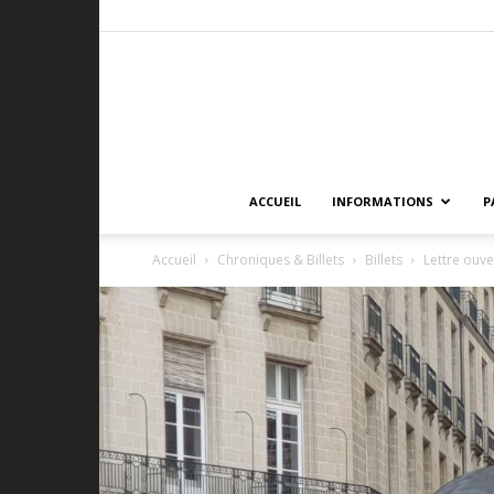
ACCUEIL
INFORMATIONS
P
Accueil
Chroniques & Billets
Billets
Lettre ouv