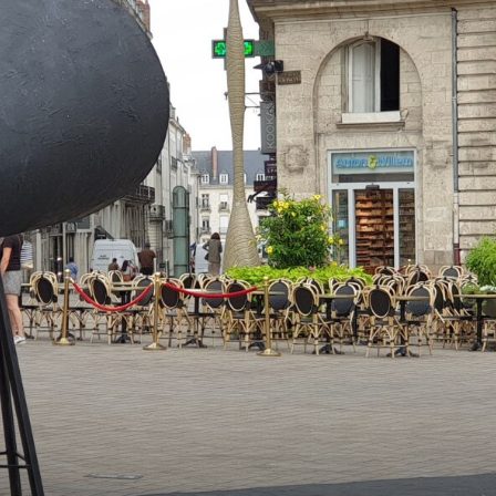
sans-
voix