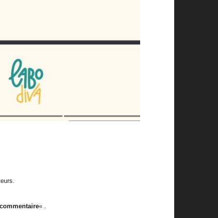
teurs.
 commentaire
« .