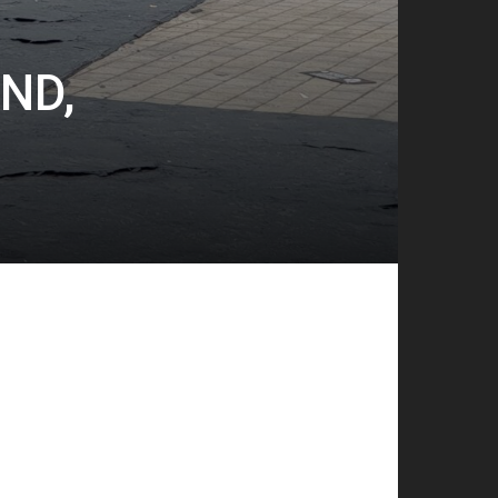
AND,
.