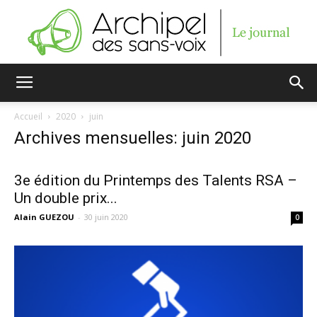
Archipel
Accueil
2020
juin
Archives mensuelles: juin 2020
des
3e édition du Printemps des Talents RSA –
Un double prix...
sans-
Alain GUEZOU
-
30 juin 2020
0
voix