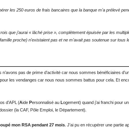
upérer les 250 euros de frais bancaires que la banque m’a prélevé pend
 crois que j’aurai « lâché prise », complètement épuisée par les multip
s famille proche) n’existaient pas et ne m’avait pas soutenue sur tous l
us n’avons pas de prime d’activité car nous sommes bénéficiaires d’
 pour les vendanges car nous nous sommes battus pour cela. Et encor
os d’APL (
A
ide
P
ersonnalisé au
L
ogement) quand j’ai franchi pour u
dossier (la CAF, Pôle Emploi, le Département).
 coupé mon RSA pendant 27 mois
. J’ai pu en récupérer une partie 