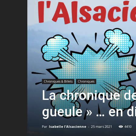
Chroniques & Billets
Chroniques
La chronique de
gueule » … en di
Par
Isabelle l'Alsacienne
-
25 mars 2021
4410