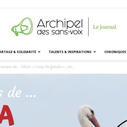
ARTAGE & SOLIDARITÉ
TALENTS & INSPIRATIONS
CHRONIQUES 
Archipel
ronique de … ISALA : « Coup de gueule » … en...
des