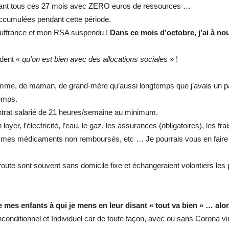
ndant tous ces 27 mois avec ZERO euros de ressources …
accumulées pendant cette période.
souffrance et mon RSA suspendu !
Dans ce mois d’octobre, j’ai à n
ndent «
qu’on est bien avec des allocations sociales
» !
emme, de maman, de grand-mère qu’aussi longtemps que j’avais un patr
emps.
contrat salarié de 21 heures/semaine au minimum.
r, l’électricité, l’eau, le gaz, les assurances (obligatoires), les fr
mes médicaments non remboursés, etc … Je pourrais vous en faire la
e sont souvent sans domicile fixe et échangeraient volontiers les pro
 mes enfants à qui je mens en leur disant « tout va bien » … alor
onditionnel et Individuel car de toute façon, avec ou sans Corona vir