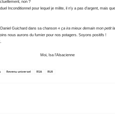
ctuellement, non ?
el Inconditionnel pour lequel je milite, il n’y a pas d’argent, mais q
dit Daniel Guichard dans sa chanson «
ça ira mieux demain mon petit l
ins nous aurons du fumier pour nos potagers. Soyons positifs !
.
Moi, Isa l’Alsacienne
s
Revenu universel
RSA
RUII