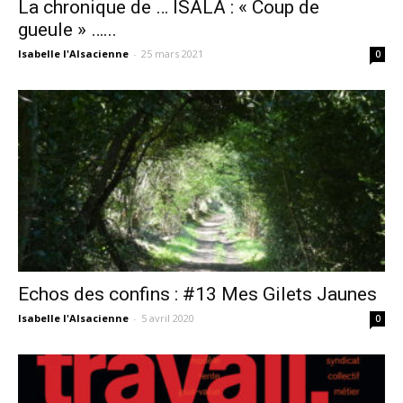
La chronique de … ISALA : « Coup de
gueule » …...
Isabelle l'Alsacienne
-
25 mars 2021
0
Echos des confins : #13 Mes Gilets Jaunes
Isabelle l'Alsacienne
-
5 avril 2020
0