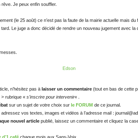
 rêve. Je peux enfin souffler.
ent (le 25 août) ce n’est pas la faute de la mairie actuelle mais du f
tard. Le juge a donc décidé de rendre un nouveau jugement avec la dé
romesses.
Edson
ticle, n’hésitez pas à
laisser un commentaire
(tout en bas de cette p
 > rubrique «
s’inscrire pour intervenir
« .
ébat
sur un sujet de votre choix sur
le FORUM
de ce journal.
, adressez vos textes, images et vidéos à l’adresse mail : journal@ad
que nouvel article
publié, laissez un commentaire et cliquez la ca
x d’1 café
chaque mois aux Sans-Voix