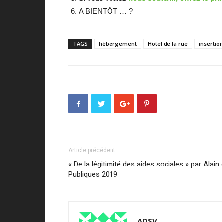
A BIENTÔT … ?
TAGS
hébergement
Hotel de la rue
insertio
Article précédent
« De la légitimité des aides sociales » par Alai
Publiques 2019
ADSV