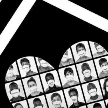
sans-
voix