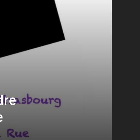
dre
e