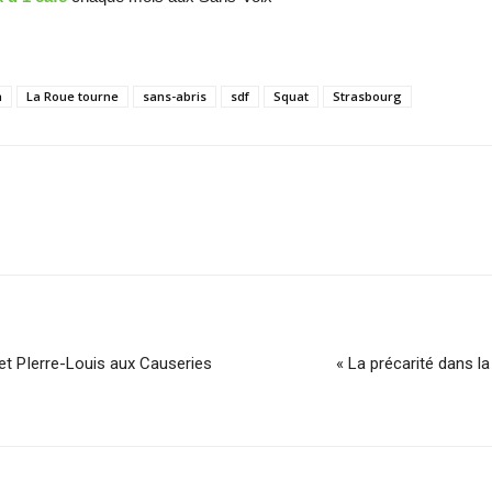
n
La Roue tourne
sans-abris
sdf
Squat
Strasbourg
n et PIerre-Louis aux Causeries
« La précarité dans l