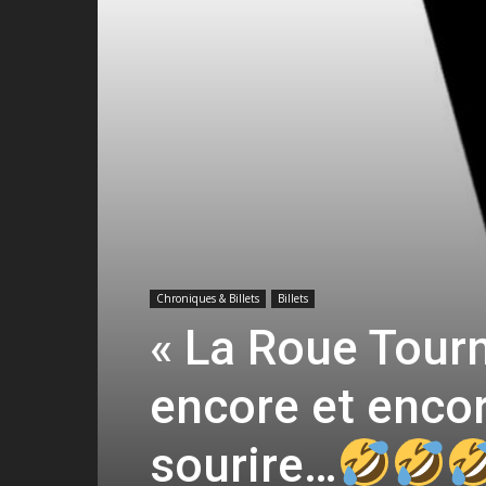
Chroniques & Billets
Billets
« La Roue Tourn
encore et enco
sourire…