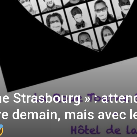
e Strasbourg » : atten
re demain, mais avec l