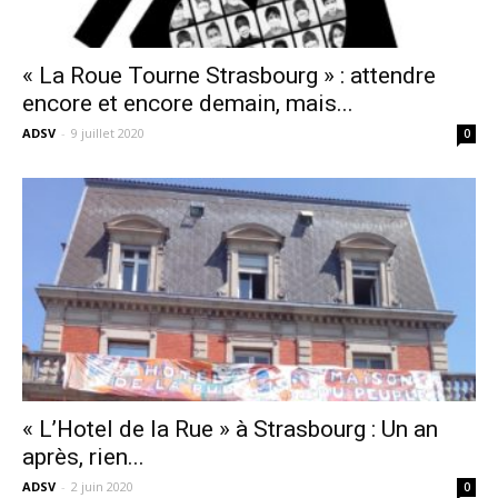
« La Roue Tourne Strasbourg » : attendre
encore et encore demain, mais...
ADSV
-
9 juillet 2020
0
« L’Hotel de la Rue » à Strasbourg : Un an
après, rien...
ADSV
-
2 juin 2020
0