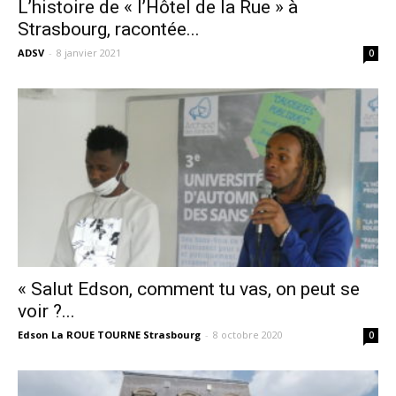
L’histoire de « l’Hôtel de la Rue » à
Strasbourg, racontée...
ADSV
-
8 janvier 2021
0
« Salut Edson, comment tu vas, on peut se
voir ?...
Edson La ROUE TOURNE Strasbourg
-
8 octobre 2020
0