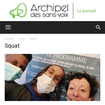
Archipel
Accueil
Tags
Squat
Squat
des
sans-
voix