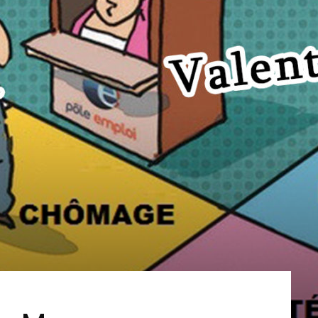
sans-
voix