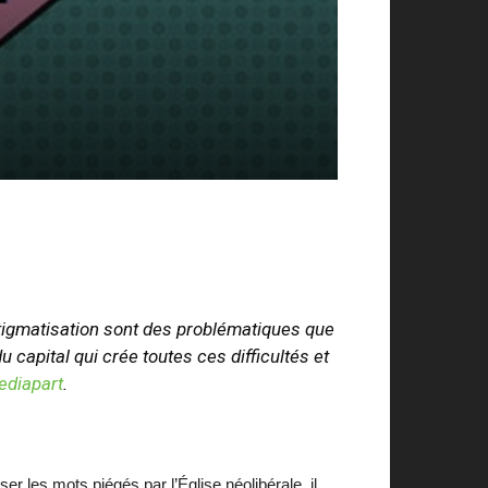
 stigmatisation sont des problématiques que
 capital qui crée toutes ces difficultés et
ediapart
.
r les mots piégés par l’Église néolibérale, il