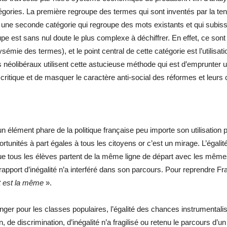
gories. La première regroupe des termes qui sont inventés par la tend
et une seconde catégorie qui regroupe des mots existants et qui subis
st sans nul doute le plus complexe à déchiffrer. En effet, ce sont de
sémie des termes), et le point central de cette catégorie est l’utilisat
s néolibéraux utilisent cette astucieuse méthode qui est d’emprunter 
rit critique et de masquer le caractère anti-social des réformes et leu
élément phare de la politique française peu importe son utilisation p
pportunités à part égales à tous les citoyens or c’est un mirage. L’égal
que tous les élèves partent de la même ligne de départ avec les mêmes 
rapport d’inégalité n’a interféré dans son parcours. Pour reprendre F
rt est la même
».
nger pour les classes populaires, l’égalité des chances instrumentalise
, de discrimination, d’inégalité n’a fragilisé ou retenu le parcours d’un