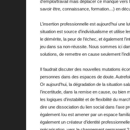
d’emploi/travail mais déplacer ce manque vers l’i
savoir être, connaissance, formation…) en décu
L’insertion professionnelle est aujourd’hui une 
situation est source d’individualisme et utilise le
le démérite, la peur de l’échec, et également l’i
jeu dans sa non-réussite. Nous sommes ici dans 
solutions, de remettre en cause seulement l’indivi
Il faudrait discuter des nouvelles mutations éco
personnes dans des espaces de doute. Autrefois, 
Or aujourd’hui, la dégradation de la situation sa
l’incertitude, dans la remise en cause, ou bien
les logiques d’instabilité et de flexibilité du ma
dire une dissociation du lien social dans l’axe 
également /ou est amener par un espace familial 
également un créateur d’identité professionnelle
précarisation, vers le changement permanent ?