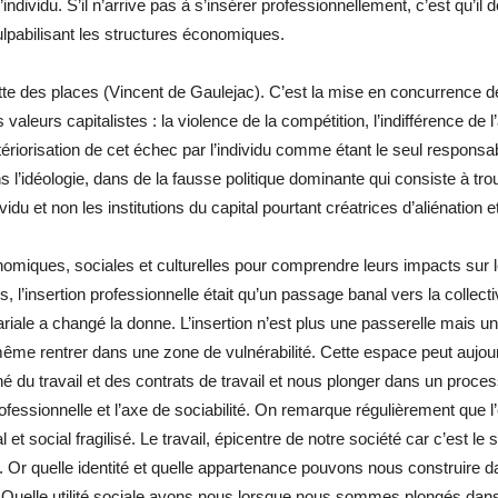
ndividu. S’il n’arrive pas à s’insérer professionnellement, c’est qu’il 
lpabilisant les structures économiques.
lutte des places (Vincent de Gaulejac). C’est la mise en concurrence d
s valeurs capitalistes : la violence de la compétition, l’indifférence de 
ntériorisation de cet échec par l’individu comme étant le seul responsa
l’idéologie, dans de la fausse politique dominante qui consiste à tro
du et non les institutions du capital pourtant créatrices d’aliénation et
nomiques, sociales et culturelles pour comprendre leurs impacts sur les
l’insertion professionnelle était qu’un passage banal vers la collectiv
lariale a changé la donne. L’insertion n’est plus une passerelle mais un
 même rentrer dans une zone de vulnérabilité. Cette espace peut aujou
rché du travail et des contrats de travail et nous plonger dans un proces
professionnelle et l’axe de sociabilité. On remarque régulièrement qu
et social fragilisé. Le travail, épicentre de notre société car c’est 
. Or quelle identité et quelle appartenance pouvons nous construire da
 Quelle utilité sociale avons nous lorsque nous sommes plongés dan