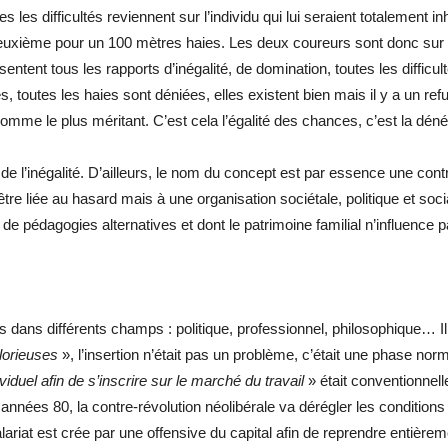
utes les difficultés reviennent sur l’individu qui lui seraient totalemen
euxième pour un 100 mètres haies. Les deux coureurs sont donc sur l
tent tous les rapports d’inégalité, de domination, toutes les difficul
, toutes les haies sont déniées, elles existent bien mais il y a un r
 comme le plus méritant. C’est cela l’égalité des chances, c’est la dén
e l’inégalité. D’ailleurs, le nom du concept est par essence une contradic
 être liée au hasard mais à une organisation sociétale, politique et so
e pédagogies alternatives et dont le patrimoine familial n’influence p
ces dans différents champs : politique, professionnel, philosophique… I
lorieuses
», l’insertion n’était pas un problème, c’était une phase nor
iduel afin de s’inscrire sur le marché du travail
» était conventionnel
 années 80, la contre-révolution néolibérale va dérégler les conditio
riat est crée par une offensive du capital afin de reprendre entièremen