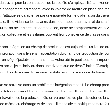
du travail pour la construction de la société d’employabilité tant vén
t le changement permanent, avec la volonté de mettre en place des réfor
, l’attaque se caractérise par une nouvelle forme d’aliénation du trav
le. Il individualise les salariés dans leur rapport au travail et donc a 
yeur selon des critères de compétence, donc de comportement vis-à-vi
ion collective et les salariés oublient leur conscience de classe dan
ur son intégration au champ de production est aujourd’hui un lieu de 
(intégration dans le sens : acceptation du champ de production de fourn
r un siège éjectable permanent. La vulnérabilité peut toucher n’impor
lien social jette l’individu dans une dynamique de désaffiliation (Castel).
ourd’hui dilué dans l’offensive capitaliste contre le monde du travail.
se retrouve dans un problème d’intégration massif. Le champ productif
institutionnellement les connaissances des travailleurs et des travai
 travail et de la production. Or, on va une fois de plus discuter de la
e même du chômage et de son utilité sociale et politique ne sera fa