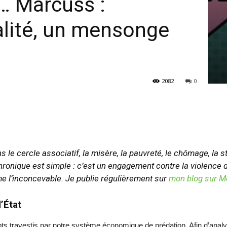
… Marcuss :
galité, un mensonge
2082
0
ns le cercle associatif, la misère, la pauvreté, le chômage, la
chronique est simple : c’est un engagement contre la violence du
time l’inconcevable. Je publie régulièrement sur
mon blog sur M
’État
pts travestis par notre système économique de prédation. Afin d’analyse