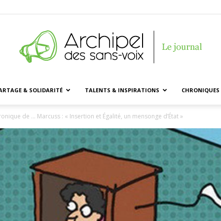
ARTAGE & SOLIDARITÉ
TALENTS & INSPIRATIONS
CHRONIQUES 
Archipel
ronique de … Marcuss : « Insertion et Égalité, un mensonge d’État »
des