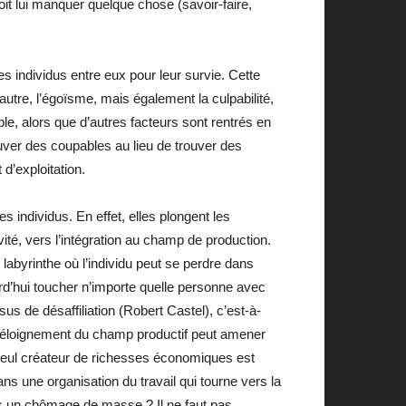
doit lui manquer quelque chose (savoir-faire,
es individus entre eux pour leur survie. Cette
l’autre, l’égoïsme, mais également la culpabilité,
ble, alors que d’autres facteurs sont rentrés en
uver des coupables au lieu de trouver des
 d’exploitation.
 individus. En effet, elles plongent les
ité, vers l’intégration au champ de production.
 labyrinthe où l’individu peut se perdre dans
rd’hui toucher n’importe quelle personne avec
sus de désaffiliation (Robert Castel), c’est-à-
e l’éloignement du champ productif peut amener
le seul créateur de richesses économiques est
ns une organisation du travail qui tourne vers la
s un chômage de masse ? Il ne faut pas