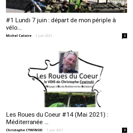
#1 Lundi 7 juin : départ de mon périple à
vélo...
Michel Catoire
-
3 juin 2021
0
Les Roues du Coeur #14 (Mai 2021) :
Méditerranée …
Christophe CYWINSKI
-
1 juin 2021
0