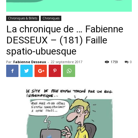
Chroniques & Billets
Chroniques
La chronique de … Fabienne
DESSEUX – (181) Faille
spatio-ubuesque
Par
Fabienne Desseux
-
22 septembre 2017
1759
0