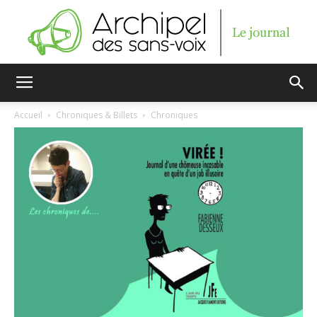
Archipel
Accueil
Chroniques & Billets
Chroniques
des
sans-
voix