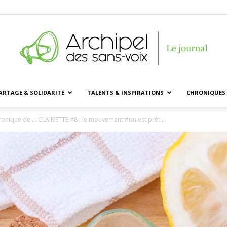
ARTAGE & SOLIDARITÉ
TALENTS & INSPIRATIONS
CHRONIQUES 
Archipel
ronique de … CLAIR’ETTE #8 : le mouvement #on est prêt...
des