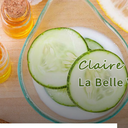
sans-
voix