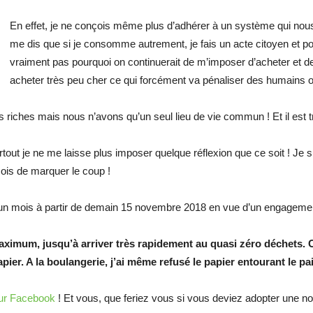
En effet, je ne conçois même plus d’adhérer à un système qui nous p
me dis que si je consomme autrement, je fais un acte citoyen et po
vraiment pas pourquoi on continuerait de m’imposer d’acheter et d
acheter très peu cher ce qui forcément va pénaliser des humains 
 riches mais nous n’avons qu’un seul lieu de vie commun ! Et il est t
tout je ne me laisse plus imposer quelque réflexion que ce soit ! Je
mois de marquer le coup !
nt un mois à partir de demain 15 novembre 2018 en vue d’un engagemen
aximum, jusqu’à arriver très rapidement au quasi zéro déchets. Ce
er. A la boulangerie, j’ai même refusé le papier entourant le pa
ur Facebook
! Et vous, que feriez vous si vous deviez adopter une nou