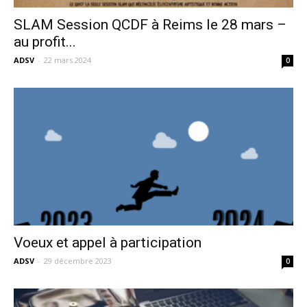
SLAM Session QCDF à Reims le 28 mars –
au profit...
ADSV
-
22 mars 2024
0
Voeux et appel à participation
ADSV
-
29 décembre 2023
0