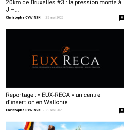
20km de Bruxelles #3 : la pression monte à
J –...
Christophe CYWINSKI
-
25 mai 2023
0
Reportage : « EUX-RECA » un centre
d’insertion en Wallonie
Christophe CYWINSKI
-
25 mai 2023
0