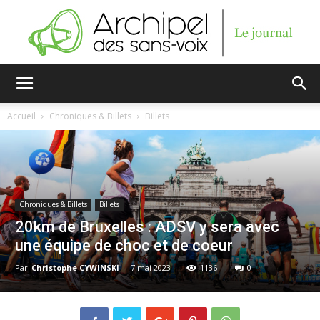
Archipel
Accueil
Chroniques & Billets
Billets
des
Chroniques & Billets
Billets
sans-
20km de Bruxelles : ADSV y sera avec
une équipe de choc et de coeur
Par
Christophe CYWINSKI
-
7 mai 2023
1136
0
voix