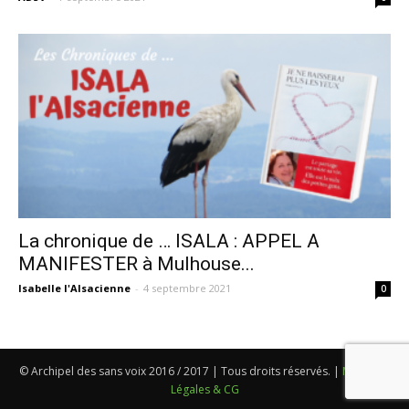
La chronique de … ISALA : APPEL A
MANIFESTER à Mulhouse...
Isabelle l'Alsacienne
-
4 septembre 2021
0
© Archipel des sans voix 2016 / 2017 | Tous droits réservés. |
Mentions
Légales & CG