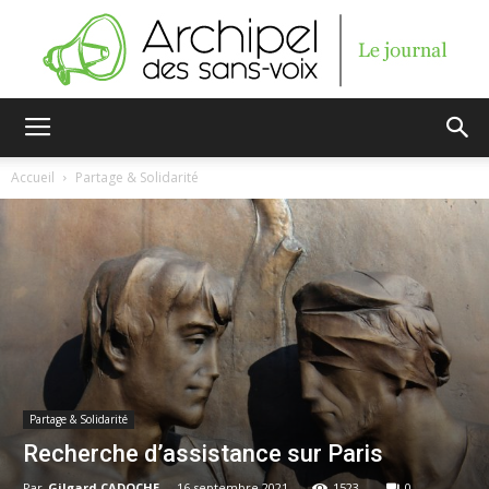
Archipel
Accueil
Partage & Solidarité
des
sans-
Partage & Solidarité
voix
Recherche d’assistance sur Paris
Par
Gilgard CADOCHE
-
16 septembre 2021
1523
0