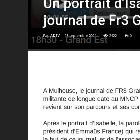
Un portrait d’I
journal de Fr3 
Par
ADSV
-
23 septembre 2021
2422
0
A Mulhouse, le journal de FR3 Gra
militante de longue date au MNCP e
revient sur son parcours et ses co
Après le portrait d’Isabelle, la p
président d’Emmaüs France) qui ra
le but de ce journal, et de l’associ