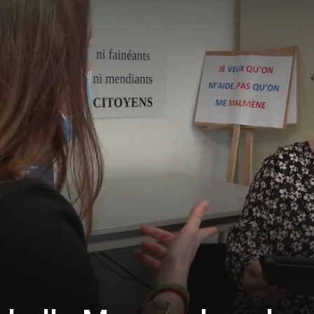
sans-
voix