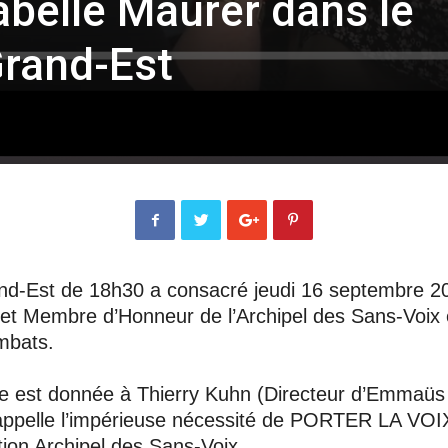
sabelle Maurer dans le
Grand-Est
nd-Est de 18h30 a consacré jeudi 16 septembre 202
t Membre d’Honneur de l’Archipel des Sans-Voix et à
mbats.
arole est donnée à Thierry Kuhn (Directeur d’Emmaü
ppelle l’impérieuse nécessité de PORTER LA VOIX d
ation Archipel des Sans-Voix.