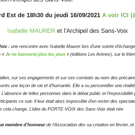
d Est de 18h30 du jeudi 16/09/2021
A voir ICI (
Isabelle MAURER
et l’Archipel des Sans-Voix
oix :
une rencontre avec Isabelle Maurer lors d’une soirée d’échang
e «
Je ne baisserai plus les yeux
» (éditions Les Arène
s), sur le th
otidien, sur ses engagements et sur ses combats au nom des précair
ésents une leçon de vie et d’humanité. Elle a su personnifier une ré
 L’absence de telles personnes dans le débat public et l’impossibilit
icipants ce soir. Il leur était alors impossible d’en rester des specta
que cela change. L’idée du PORTE-VOIX des Sans-Voix était née
nue membre d’honneur
de l’Association dès sa création en février, 