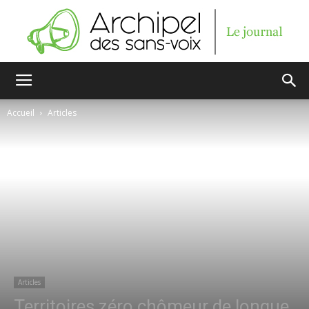
Archipel
Accueil
Articles
des
sans-
voix
Articles
Territoires zéro chômeur de longue