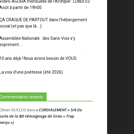
Video-AGORA mensuelle de l’Archipel : LUNDI 03
Août à partir de 19h00
ÇA CRAQUE DE PARTOUT dans l’hébergement
social (et pas que là …)
Assemblée Nationale : des Sans-Voix s’y
expriment …
10 ans déjà ! Nous avons besoin de VOUS
La voix d’une poétesse (été 2026)
Commentaires récents
« CORDIALEMENT » 5/6 (la
Olivier DUCLOS
dans
suite de la BD témoignage de Sirou « Trop
perçu »)