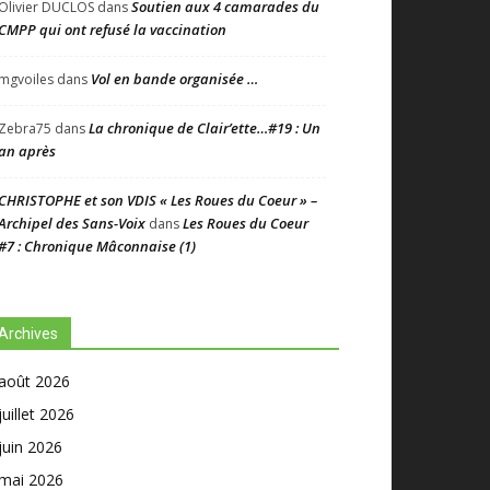
Soutien aux 4 camarades du
Olivier DUCLOS
dans
CMPP qui ont refusé la vaccination
Vol en bande organisée …
mgvoiles
dans
La chronique de Clair’ette…#19 : Un
Zebra75
dans
an après
CHRISTOPHE et son VDIS « Les Roues du Coeur » –
Archipel des Sans-Voix
Les Roues du Coeur
dans
#7 : Chronique Mâconnaise (1)
Archives
août 2026
juillet 2026
juin 2026
mai 2026