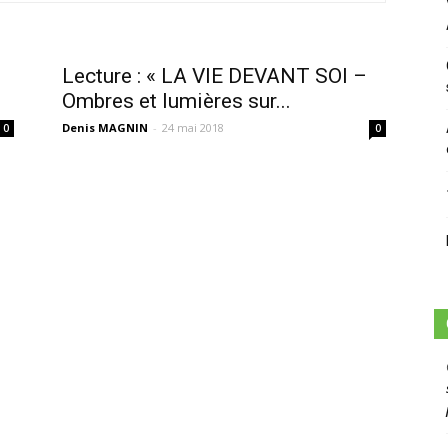
sans-
Lecture : « LA VIE DEVANT SOI –
Ombres et lumières sur...
Denis MAGNIN
-
24 mai 2018
0
0
voix