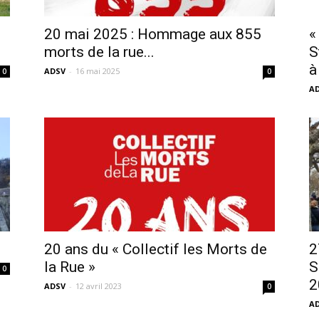
sans-
20 mai 2025 : Hommage aux 855
«
morts de la rue...
S
à
ADSV
-
16 mai 2025
0
0
A
voix
20 ans du « Collectif les Morts de
2
la Rue »
S
0
2
ADSV
-
12 avril 2023
0
A