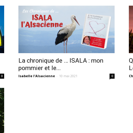
La chronique de … ISALA : mon
Q
pommier et le...
L
Isabelle l'Alsacienne
-
10 mai 2021
Ch
0
0