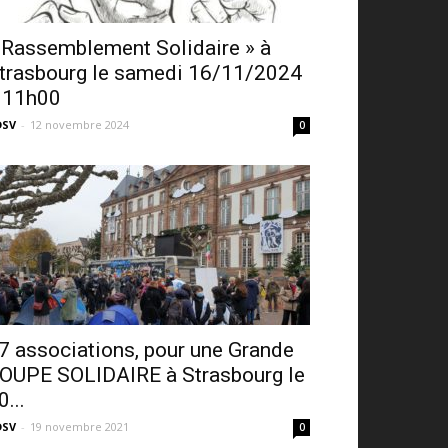
 Rassemblement Solidaire » à
trasbourg le samedi 16/11/2024
 11h00
DSV
-
12 novembre 2024
0
7 associations, pour une Grande
OUPE SOLIDAIRE à Strasbourg le
0...
DSV
-
19 novembre 2021
0