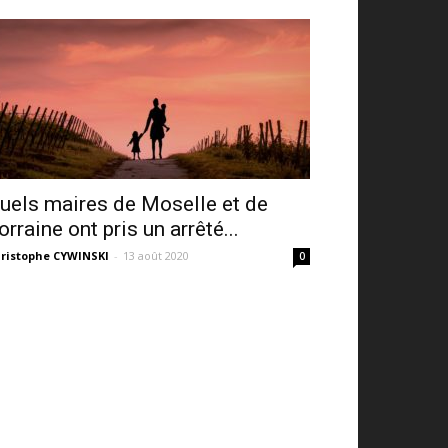
uels maires de Moselle et de
orraine ont pris un arrêté...
ristophe CYWINSKI
-
13 août 2020
0