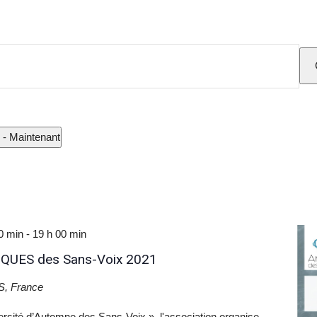
sans-
voix
 - 
Maintenant
0 min
-
19 h 00 min
QUES des Sans-Voix 2021
S, France
versité d’Automne des Sans-Voix », l'association organise