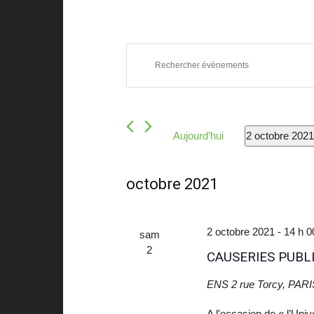
Recherche
Évènements
Saisir
et
mot-
navigation
clé.
Rechercher
de
Évènements
Aujourd’hui
2 octobre 2021
vues
par
Sélectionnez
mot-
une
Évènements
octobre 2021
clé.
date.
2 octobre 2021 - 14 h 0
sam
2
CAUSERIES PUBLI
ENS
2 rue Torcy, PARI
A l'occasion de « l’Uni