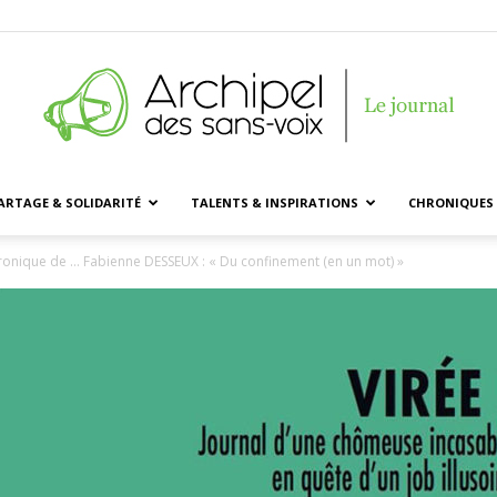
ARTAGE & SOLIDARITÉ
TALENTS & INSPIRATIONS
CHRONIQUES 
Archipel
ronique de … Fabienne DESSEUX : « Du confinement (en un mot) »
des