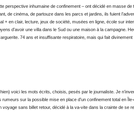
tte perspective inhumaine de confinement – ont décidé en masse de t
t, de cinéma, de partouze dans les parcs et jardins, ils fuient l’adver
al + en clair, lecture, jeux de société, musées en ligne, école sur in
 moyens d’avoir une villa dans le Sud ou une maison à la campagne. H
uerite. 74 ans et insuffisante respiratoire, mais qui fait divinement bi
ien) voici les mots écrits, choisis, pesés par le journaliste. Je n’invent
es rumeurs sur la possible mise en place d’un confinement total en Î
n voyage sans billet retour, décidé à la va-vite dans la crainte de se re