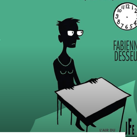
sans-
voix