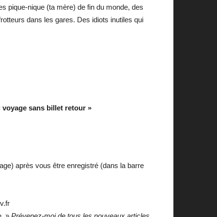
es pique-nique (ta mère) de fin du monde, des
teurs dans les gares. Des idiots inutiles qui
 voyage sans billet retour »
age) après vous être enregistré (dans la barre
v.fr
se »
Prévenez-moi de tous les nouveaux articles