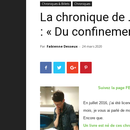
Chroniques & Billets
Chroniques
La chronique de
: « Du confineme
Par
Fabienne Desseux
-
24 mars 2020
Suivez la page F
En juillet 2016, j’ai été li
mois, je vous ai parlé de m
Encore que.
Un livre est né de ces ch