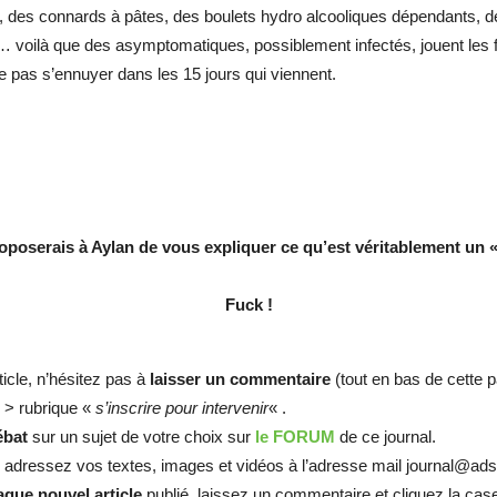
, des connards à pâtes, des boulets hydro alcooliques dépendants, d
oilà que des asymptomatiques, possiblement infectés, jouent les frot
ne pas s’ennuyer dans les 15 jours qui viennent.
roposerais à Aylan de vous expliquer ce qu’est véritablement un «
Fuck !
ticle, n’hésitez pas à
laisser un commentaire
(tout en bas de cette p
 > rubrique «
s’inscrire pour intervenir
« .
ébat
sur un sujet de votre choix sur
le FORUM
de ce journal.
, adressez vos textes, images et vidéos à l’adresse mail journal@ads
que nouvel article
publié, laissez un commentaire et cliquez la ca