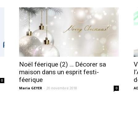
Noël féerique (2) … Décorer sa
V
maison dans un esprit festi-
l
féerique
d
0
Maria GEYER
-
20 novembre 2018
A
0