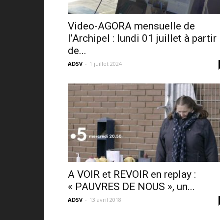
Video-AGORA mensuelle de
l’Archipel : lundi 01 juillet à partir
de...
ADSV
-
1 juillet 2024
A VOIR et REVOIR en replay :
« PAUVRES DE NOUS », un...
ADSV
-
13 avril 2018