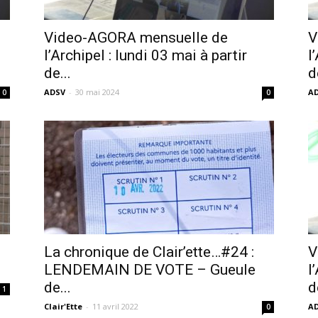
Video-AGORA mensuelle de
V
l’Archipel : lundi 03 mai à partir
l
de...
d
ADSV
-
30 mai 2024
A
0
0
La chronique de Clair’ette…#24 :
V
LENDEMAIN DE VOTE – Gueule
l
de...
d
1
Clair'Ette
-
11 avril 2022
A
0