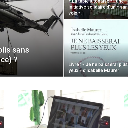
« La table lutonaise » : une
sans-
initiative solidaire d’un « sa
voix ».
voix
lis sans
nce) ?
Livre : « Je ne baisserai plus
yeux » d’Isabelle Maurer