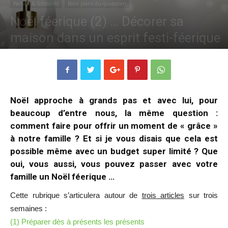
Partage & Solidarité
Bons plans du quotidien
Noël féerique (2) … Décorer sa
maison dans un esprit festi-féerique
Par
Maria GEYER
-
20 novembre 2018
5383
0
Noël approche à grands pas et avec lui, pour
beaucoup d’entre nous, la même question :
comment faire pour offrir un moment de « grâce »
à notre famille ? Et si je vous disais que cela est
possible même avec un budget super limité ? Que
oui, vous aussi, vous pouvez passer avec votre
famille un Noël féerique …
Cette rubrique s’articulera autour de
trois articles
sur trois
semaines :
(1) Préparer dès à présents les présents