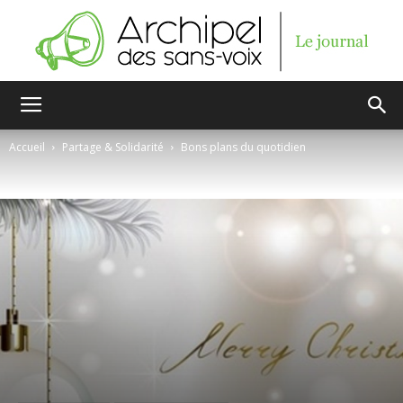
Archipel
Accueil
Partage & Solidarité
Bons plans du quotidien
des
sans-
voix