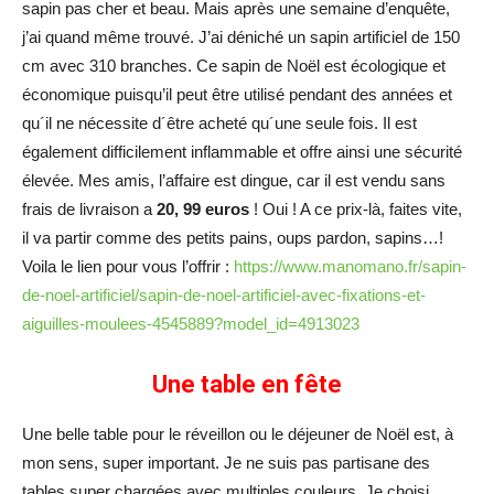
sapin pas cher et beau. Mais après une semaine d’enquête,
j’ai quand même trouvé. J’ai déniché un sapin artificiel de 150
cm avec 310 branches. Ce sapin de Noël est écologique et
économique puisqu’il peut être utilisé pendant des années et
qu´il ne nécessite d´être acheté qu´une seule fois. Il est
également difficilement inflammable et offre ainsi une sécurité
élevée. Mes amis, l’affaire est dingue, car il est vendu sans
frais de livraison a
20, 99 euros
! Oui ! A ce prix-là, faites vite,
il va partir comme des petits pains, oups pardon, sapins…!
Voila le lien pour vous l’offrir :
https://www.manomano.fr/sapin-
de-noel-artificiel/sapin-de-noel-artificiel-avec-fixations-et-
aiguilles-moulees-4545889?model_id=4913023
Une table en fête
Une belle table pour le réveillon ou le déjeuner de Noël est, à
mon sens, super important. Je ne suis pas partisane des
tables super chargées avec multiples couleurs. Je choisi