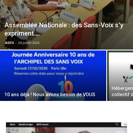
Assemblée Nationale : des Sans-Voix s’y
expriment …
ADSV
-
24 juillet 2026
Hébergeme
10 ans déjà ! Nous avons besoin de VOUS
collectif 