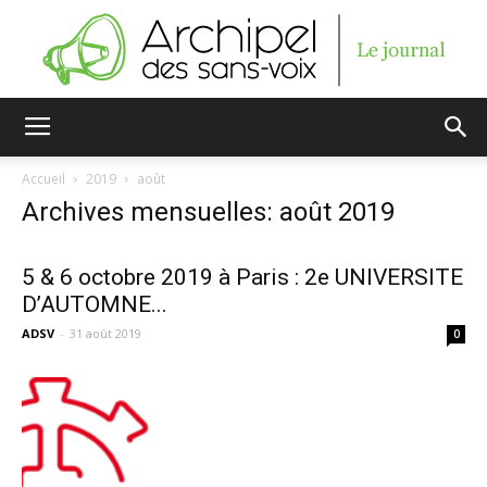
Archipel
Accueil
2019
août
Archives mensuelles: août 2019
des
5 & 6 octobre 2019 à Paris : 2e UNIVERSITE
D’AUTOMNE...
sans-
ADSV
-
31 août 2019
0
voix