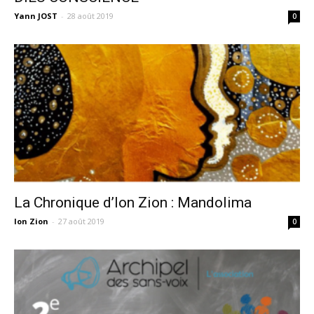
Yann JOST
-
28 août 2019
0
La Chronique d’Ion Zion : Mandolima
Ion Zion
-
27 août 2019
0