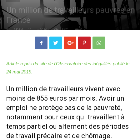
Un million de travailleurs pauvres en
France
Par
ADSV
-
12 juin 2019
1867
0
Article repris du site de l’Observatoire des inégalités publié le
24 mai 2019.
Un million de travailleurs vivent avec
moins de 855 euros par mois. Avoir un
emploi ne protège pas de la pauvreté,
notamment pour ceux qui travaillent à
temps partiel ou alternent des périodes
de travail précaire et de chômage.