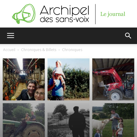
Archipel
Accueil
Chroniques & Billets
Chroniques
des
sans-
voix