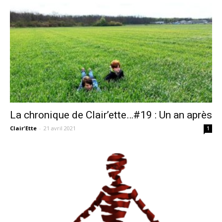
La chronique de Clair’ette…#19 : Un an après
Clair'Ette
-
21 avril 2021
1