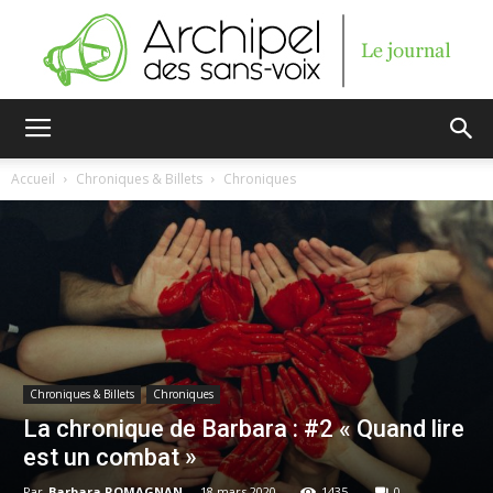
Archipel
Accueil
Chroniques & Billets
Chroniques
des
sans-
Chroniques & Billets
Chroniques
La chronique de Barbara : #2 « Quand lire
voix
est un combat »
Par
Barbara ROMAGNAN
-
18 mars 2020
1435
0