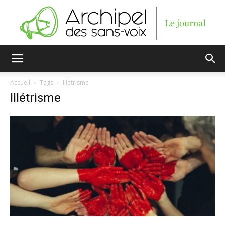
Archipel
Accueil
Tags
Illétrisme
Illétrisme
des
sans-
voix