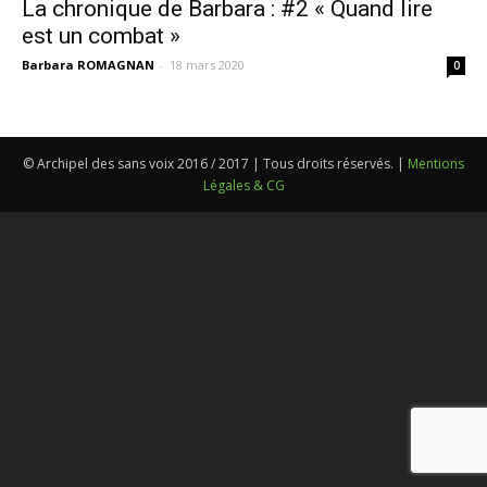
La chronique de Barbara : #2 « Quand lire
est un combat »
Barbara ROMAGNAN
-
18 mars 2020
0
© Archipel des sans voix 2016 / 2017 | Tous droits réservés. |
Mentions
Légales & CG