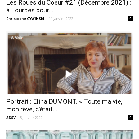
Les Roues du Coeur #21 (Décembre 2021) :
à Lourdes pour...
Christophe CYWINSKI
-
11 janvier 2022
0
Portrait : Elina DUMONT. « Toute ma vie,
mon rêve, c’était...
ADSV
-
5 janvier 2022
0