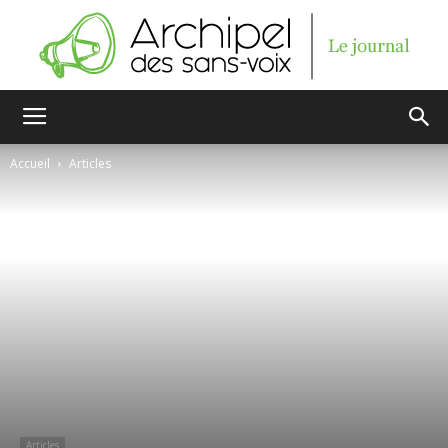
Archipel
Accueil
Articles
des
sans-
voix
Articles