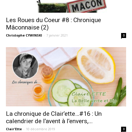
Les Roues du Coeur #8 : Chronique
Mâconnaise (2)
Christophe CYWINSKI
-
7 janvier 2021
0
La chronique de Clair’ette…#16 : Un
calendrier de l’avent à l’envers,...
Clair'Ette
-
10 décembre 2019
0