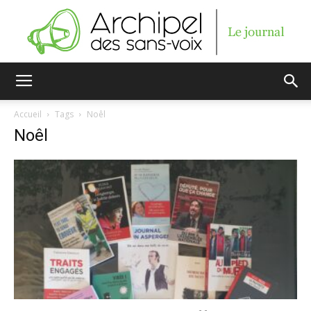
Archipel
Accueil
Tags
Noêl
Noêl
des
sans-
voix