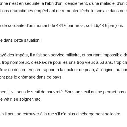
nne n’est en sécurité, à l’abri d’un licenciement, d’une maladie, d’un
ituations dramatiques empêchant de remonter l’échelle sociale dans de
que de solidarité d’un montant de 484 € par mois, soit 16,48 € par jour.
e dans cette situation !
a payé des impôts, il a fait son service militaire, et pourtant impossib
s trop nombreux, c’est-à-dire pour les uns trop vieux à 53 ans, trop che
ômé ou des critères en rapport à la couleur de peau, à l’origine, au nom
dront pas le chômage dans ce pays.
, il vit sous le seuil de pauvreté. Sous un seuil qui ne permet pas d
 vêtir, se soigner, etc.
n il peut se retrouver à la rue s’il n’a plus d’hébergement solidaire.