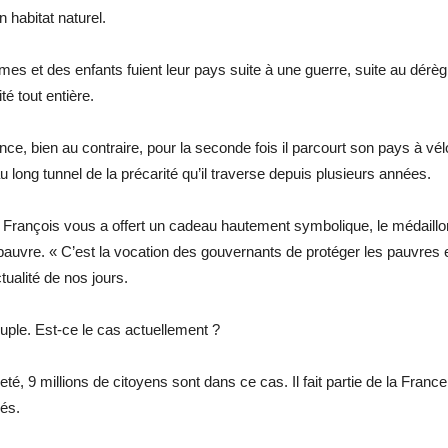
 habitat naturel.
es et des enfants fuient leur pays suite à une guerre, suite au dér
é tout entière.
nce, bien au contraire, pour la seconde fois il parcourt son pays à vé
long tunnel de la précarité qu’il traverse depuis plusieurs années.
Pape François vous a offert un cadeau hautement symbolique, le médail
 pauvre.
« C’est la vocation des gouvernants de protéger les pauvre
ualité de nos jours.
euple. Est-ce le cas actuellement ?
 9 millions de citoyens sont dans ce cas. Il fait partie de la France qu
gés.