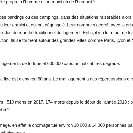
 acte propre à l’homme et au maintien de l’humanité.
 des parkings ou des campings, dans des situations misérables alors q
u leur emploi et qui ont dégringolé. Leur nombre s’accroît avec la cri
exclus du marché traditionnel du logement. Enfin, il y a le retour de fo
lution. Ils se forment autour des grandes villes comme Paris, Lyon et M
ogements de fortune et 600 000 dans un habitat très dégradé.
e fixe est d’environ 50 ans. Le mal logement a des répercussions dir
s : 510 morts en 2017, 174 morts depuis le début de l’année 2018 ; pou
abri ?
age, en effet le chômage tue environ 10 000 à 14 000 personnes par
sychologiques.