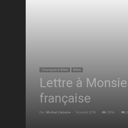
Chroniques & Billets
Billets
Lettre à Monsie
française
Par
Michel Catoire
-
14 juillet 2018
2056
0