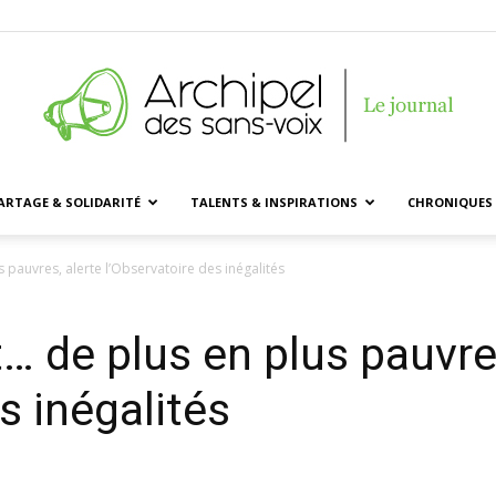
ARTAGE & SOLIDARITÉ
TALENTS & INSPIRATIONS
CHRONIQUES 
Archipel
 pauvres, alerte l’Observatoire des inégalités
… de plus en plus pauvres
des
s inégalités