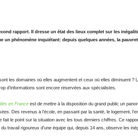
sans-
cond rapport. Il dresse un état des lieux complet sur les inégali
gue un phénomène inquiétant: depuis quelques années, la pauvret
voix
sont les domaines où elles augmentent et ceux où elles diminuent ? L
Trop d’informations sont encore réservées aux spécialistes.
lités en France
est de mettre à la disposition du grand public un pa
es. Des revenus à l’école, en passant par la santé, le logement, l’em
ait le point sur la situation avec les tous derniers chiffres. Ce rapp
uit du travail rigoureux d’une équipe qui, depuis 14 ans, observe les inég