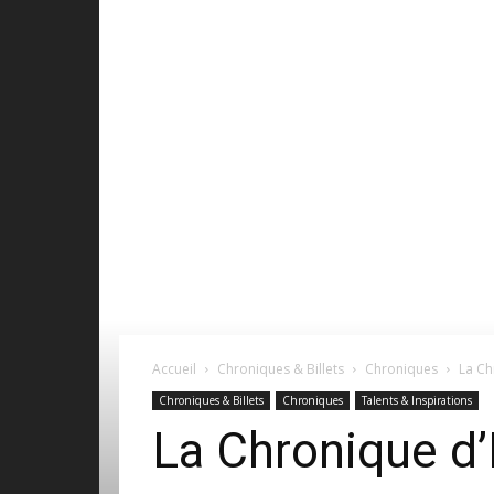
Accueil
Chroniques & Billets
Chroniques
La Ch
Chroniques & Billets
Chroniques
Talents & Inspirations
La Chronique d’I