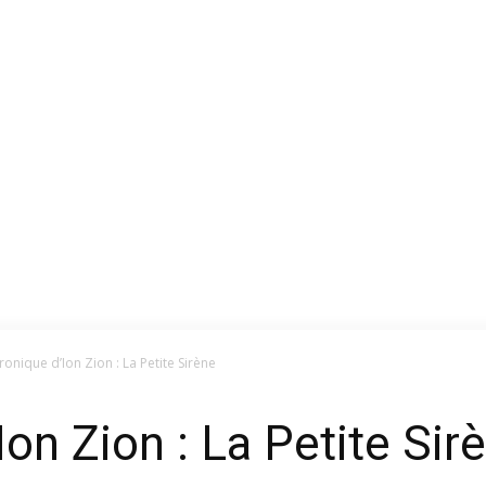
sans-
voix
ronique d’Ion Zion : La Petite Sirène
on Zion : La Petite Sir