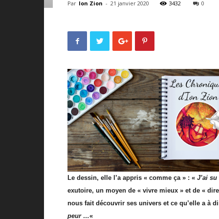
Par
Ion Zion
-
21 janvier 2020
3432
0
Le dessin, elle l’a appris « comme ça » : «
J’ai su
exutoire, un moyen de « vivre mieux » et de « dir
nous fait découvrir ses univers et ce qu’elle a à di
peur …
«