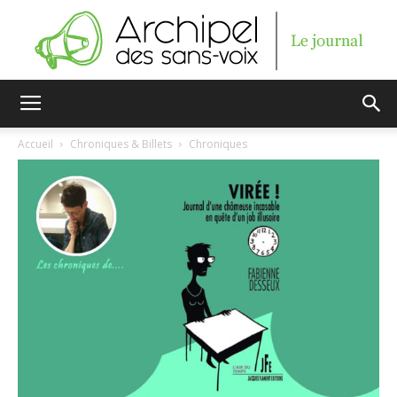
Archipel
Accueil
Chroniques & Billets
Chroniques
des
sans-
voix