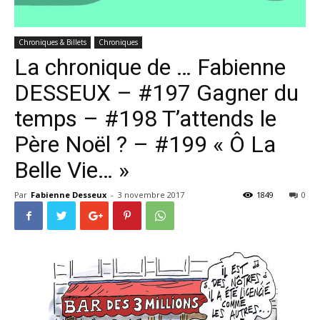
Chroniques & Billets
Chroniques
La chronique de … Fabienne
DESSEUX – #197 Gagner du
temps – #198 T’attends le
Père Noël ? – #199 « Ô La
Belle Vie… »
Par
Fabienne Desseux
-
3 novembre 2017
1849
0