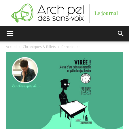
Archipel
Accueil
Chroniques & Billets
Chroniques
des
sans-
voix