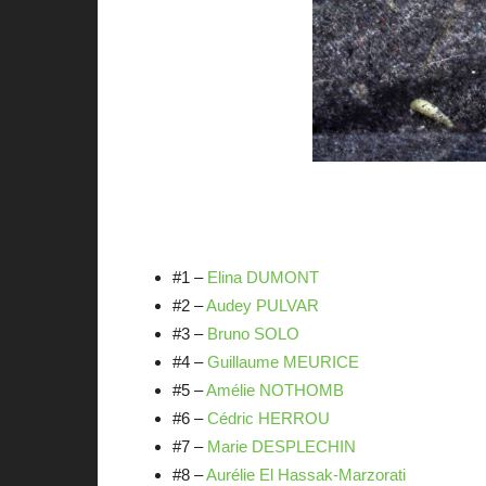
#1 –
Elina DUMONT
#2 –
Audey PULVAR
#3 –
Bruno SOLO
#4 –
Guillaume MEURICE
#5 –
Amélie NOTHOMB
#6 –
Cédric HERROU
#7 –
Marie DESPLECHIN
#8 –
Aurélie El Hassak-Marzorati