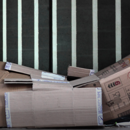
sans-
voix