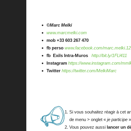
©Marc Melki
www.marcmelki.com
mob
+33 603 267 470
fb perso
www.facebook.com/marc.melki.12
fb
Exils Intra-Muros
http://bit.ly/1FLl411
Instagram
https://www.instagram.com/mml
Twitter
https://twitter.com/MelkiMarc
Si vous souhaitez réagir à cet ar
de menu > onglet «
je participe
»
Vous pouvez aussi
lancer un d