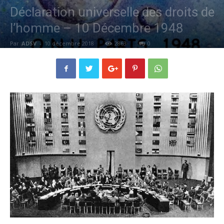
Déclaration universelle des droits de
l’homme – 10 Décembre 1948
Par
ADSV
-
10 décembre 2018
2863
0