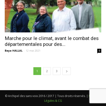
Marche pour le climat, avant le combat des
départementales pour des...
Baya HALLAL
-
12 mai 2021
0
1
2
3
© Archipel des sans voix 2016 / 2017 | Tous droits réservés. |
Mentions
Légales & CG