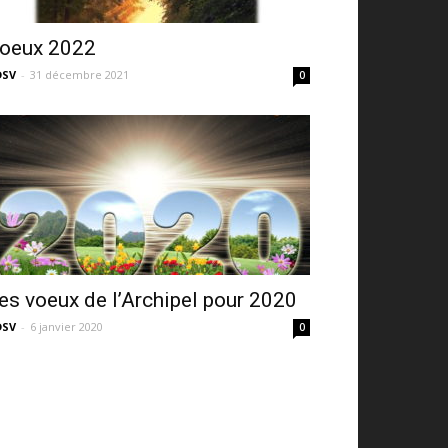
oeux 2022
DSV
-
31 décembre 2021
0
es voeux de l’Archipel pour 2020
DSV
-
6 janvier 2020
0