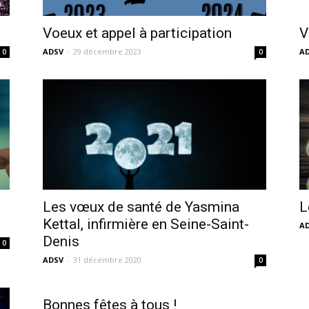
sans-
Voeux et appel à participation
V
ADSV
-
29 décembre 2023
A
0
0
voix
Les vœux de santé de Yasmina
L
Kettal, infirmière en Seine-Saint-
A
Denis
0
ADSV
-
31 décembre 2020
0
Bonnes fêtes à tous !